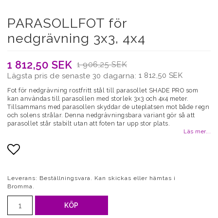
PARASOLLFOT för
nedgrävning 3x3, 4x4
1 812,50 SEK
1 906,25 SEK
1 812,50 SEK
Lägsta pris de senaste 30 dagarna
Fot för nedgrävning rostfritt stål till parasollet SHADE PRO som
kan användas till parasollen med storlek 3x3 och 4x4 meter.
Tillsammans med parasollen skyddar de uteplatsen mot både regn
och solens strålar. Denna nedgrävningsbara variant gör så att
parasollet står stabilt utan att foten tar upp stor plats.
Läs mer...
Lägg till i favoritlistan
Leverans:
Beställningsvara. Kan skickas eller hämtas i
Bromma.
KÖP