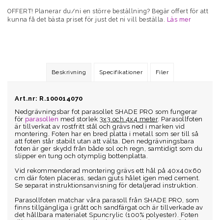
OFFERT! Planerar du/ni en större beställning? Begär offert för att
kunna få det bästa priset för just det ni vill beställa.
Läs mer
Art.nr: R.100014070
Nedgrävningsbar fot parasollet SHADE PRO som fungerar 
för 
parasollen
 med storlek 
3x3 och 4x4 meter
. Parasollfoten 
är tillverkat av rostfritt stål och grävs ned i marken vid 
montering. Foten har en bred platta i metall som ser till så 
att foten står stabilt utan att välta. Den nedgrävningsbara 
foten är ger skydd från både sol och regn, samtidigt som du 
slipper en tung och otymplig bottenplatta. 
Vid rekommenderad montering grävs ett hål på 40x40x60 
cm där foten placeras, sedan gjuts hålet igen med cement. 
Se separat instruktionsanvisning för detaljerad instruktion.
Parasollfoten matchar våra parasoll från SHADE PRO, som 
finns tillgängliga i grått och sandfärgat och är tillverkade av 
det hållbara materialet Spuncrylic (100% polyester). Foten 