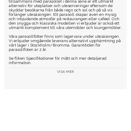
tillsammans med parasollet i denna serie är ett utmärkt 
alternativ för uteplatser och uteserveringar eftersom de 
skyddar besökarna från både regn och sol och på så vis 
förlänger utesäsongen. Ett parasoll skapar även en mysig 
och inbjudande atmosfär på restaurangen eller caféet. Och 
den snygga och klassiska modellen vi erbjuder är också ett 
utmärkt komplement till våra utemöbler och loungemöbler. 
Våra parasollfötter finns som lagervara under utesäsongen. 
Vi erbjuder omgående leverans alternativt upphämtning på 
vårt lager i Stockholm/Bromma. Garantitiden för 
parasollfoten är 2 år. 
Se fliken Specifikationer för mått och mer detaljerad 
information.
VISA MER