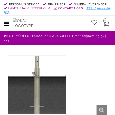
PERSONLIG SERVICE
BRA PRISER
SNABBA LEVERANSER
HÄMTA SJÄLV I STOCKHOLM
KONTAKTA OSS
TEL: 070-24 00
975
0
Toggle
navigation
UTEMÖBLER
Parasoller
PARASOLLFOT för nedgrävning 3x3,
4x4