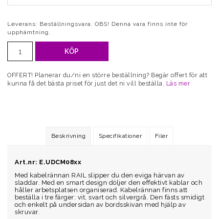
Leverans:
Beställningsvara. OBS! Denna vara finns inte för
upphämtning.
KÖP
OFFERT! Planerar du/ni en större beställning? Begär offert för att
kunna få det bästa priset för just det ni vill beställa.
Läs mer
Art.nr: E.UDCM08xx
Med kabelrännan RAIL slipper du den eviga härvan av 
sladdar. Med en smart design döljer den effektivt kablar och 
håller arbetsplatsen organiserad. Kabelrännan finns att 
beställa i tre färger: vit, svart och silvergrå. Den fästs smidigt 
och enkelt på undersidan av bordsskivan med hjälp av 
skruvar.