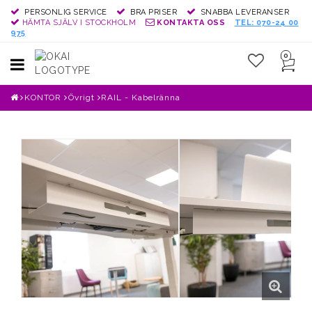
PERSONLIG SERVICE
BRA PRISER
SNABBA LEVERANSER
HÄMTA SJÄLV I STOCKHOLM
KONTAKTA OSS
TEL: 070-24 00
975
0
Toggle
navigation
KONTOR
Övrigt
RAIL - Kabelränna