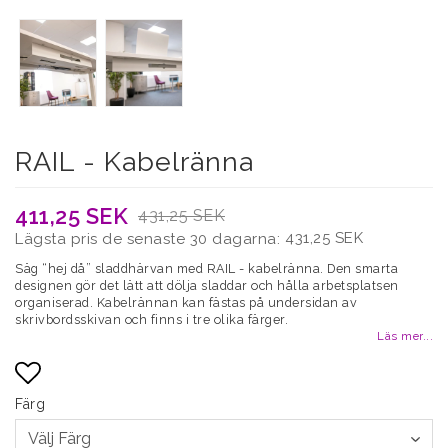
RAIL - Kabelränna
411,25 SEK
431,25 SEK
431,25 SEK
Lägsta pris de senaste 30 dagarna
Säg “hej då” sladdhärvan med RAIL - kabelränna. Den smarta
designen gör det lätt att dölja sladdar och hålla arbetsplatsen
organiserad. Kabelrännan kan fästas på undersidan av
skrivbordsskivan och finns i tre olika färger.
Läs mer...
Färg
Lägg till i favoritlistan